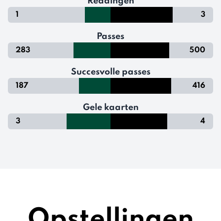
Reddingen
1
3
Passes
283
500
Succesvolle passes
187
416
Gele kaarten
3
4
Opstellingen