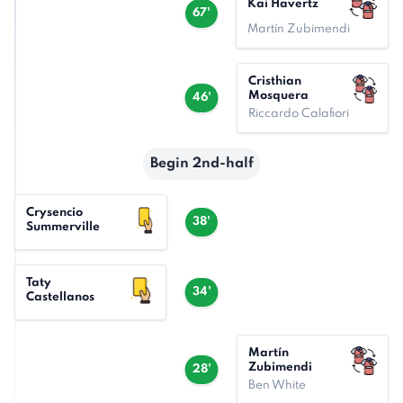
Kai Havertz
67'
Martín Zubimendi
Cristhian
Mosquera
46'
Riccardo Calafiori
Begin 2nd-half
Crysencio
38'
Summerville
Taty
34'
Castellanos
Martín
Zubimendi
28'
Ben White