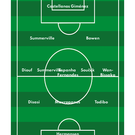
Castellanos Giménez
Summerville
Bowen
Diouf
Summerville
Espanha
Souček
Wan-
Fernandes
Bissaka
Disasi
Mavropanos
Todibo
Hermansen