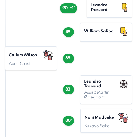
Leandro
90' +1'
Trossard
William Saliba
89'
Callum Wilson
85'
Axel Disasi
Leandro
Trossard
83'
Assist: Martin
Ødegaard
Noni Madueke
80'
Bukayo Saka