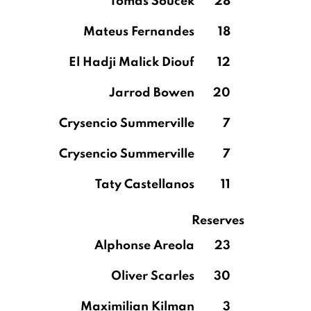
Tomáš Souček
28
Mateus Fernandes
18
El Hadji Malick Diouf
12
Jarrod Bowen
20
Crysencio Summerville
7
Crysencio Summerville
7
Taty Castellanos
11
Reserves
Alphonse Areola
23
Oliver Scarles
30
Maximilian Kilman
3