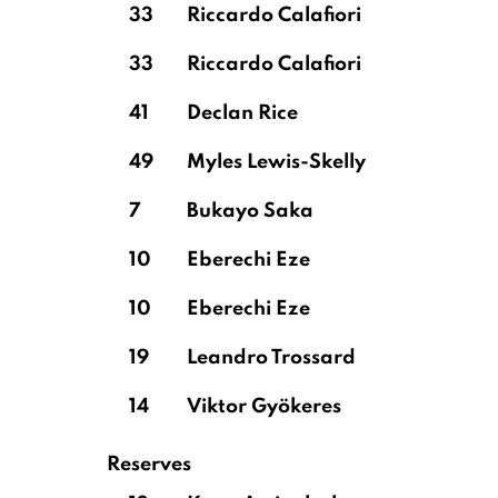
33
Riccardo Calafiori
33
Riccardo Calafiori
41
Declan Rice
49
Myles Lewis-Skelly
7
Bukayo Saka
10
Eberechi Eze
10
Eberechi Eze
19
Leandro Trossard
14
Viktor Gyökeres
Reserves