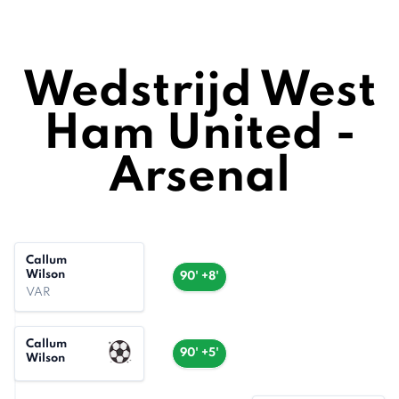
Wedstrijd West
Ham United -
Arsenal
Callum
Wilson
90' +8'
VAR
Callum
90' +5'
Wilson