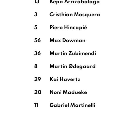
13
Kepa Arrizabalaga
3
Cristhian Mosquera
5
Piero Hincapié
56
Max Dowman
36
Martín Zubimendi
8
Martin Ødegaard
29
Kai Havertz
20
Noni Madueke
11
Gabriel Martinelli