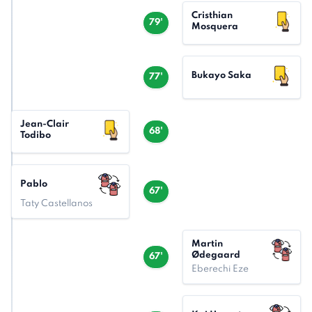
Cristhian
79'
Mosquera
Bukayo Saka
77'
Jean-Clair
68'
Todibo
Pablo
67'
Taty Castellanos
Martin
Ødegaard
67'
Eberechi Eze