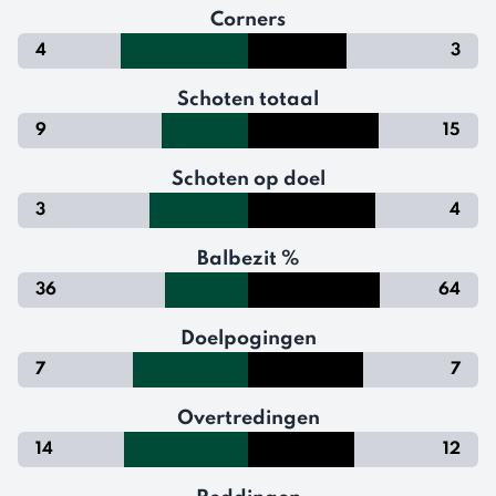
Corners
4
3
Schoten totaal
9
15
Schoten op doel
3
4
Balbezit %
36
64
Doelpogingen
7
7
Overtredingen
14
12