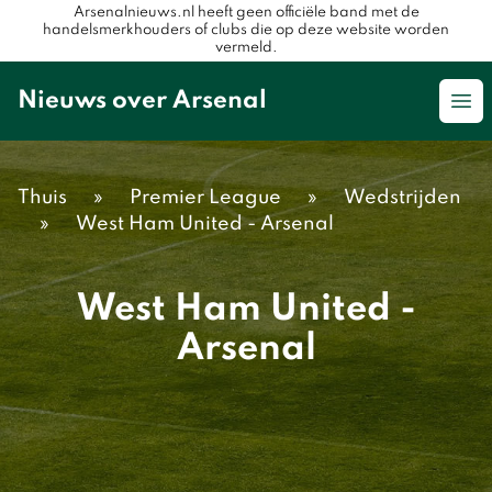
Arsenalnieuws.nl heeft geen officiële band met de
handelsmerkhouders of clubs die op deze website worden
vermeld.
Nieuws over Arsenal
Op
Thuis
»
Premier League
»
Wedstrijden
»
West Ham United - Arsenal
West Ham United -
Arsenal