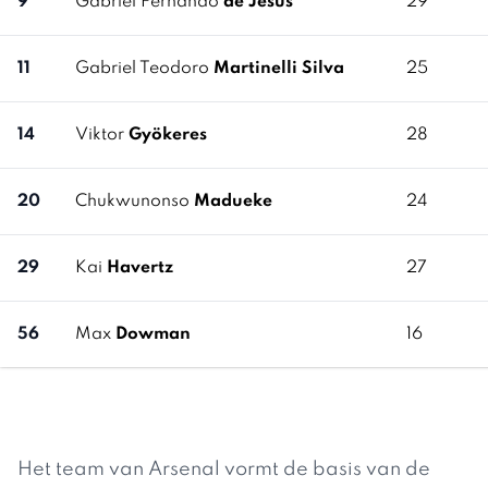
9
Gabriel Fernando
de Jesus
29
11
Gabriel Teodoro
Martinelli Silva
25
14
Viktor
Gyökeres
28
20
Chukwunonso
Madueke
24
29
Kai
Havertz
27
56
Max
Dowman
16
Het team van Arsenal vormt de basis van de