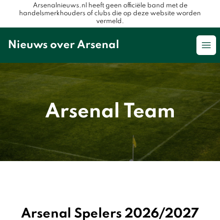
Arsenalnieuws.nl heeft geen officiële band met de
handelsmerkhouders of clubs die op deze website worden
vermeld.
Nieuws over Arsenal
Op
Arsenal Team
Arsenal Spelers 2026/2027