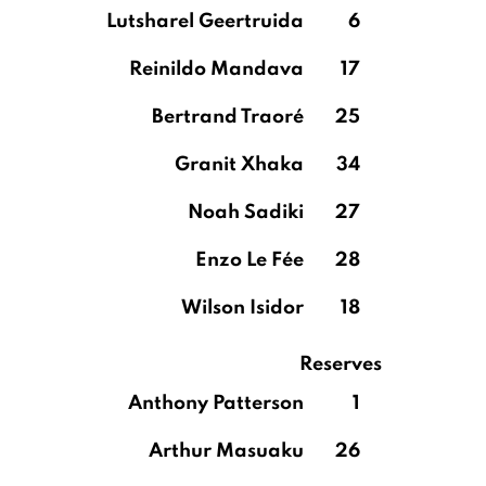
Lutsharel Geertruida
6
Reinildo Mandava
17
Bertrand Traoré
25
Granit Xhaka
34
Noah Sadiki
27
Enzo Le Fée
28
Wilson Isidor
18
Reserves
Anthony Patterson
1
Arthur Masuaku
26