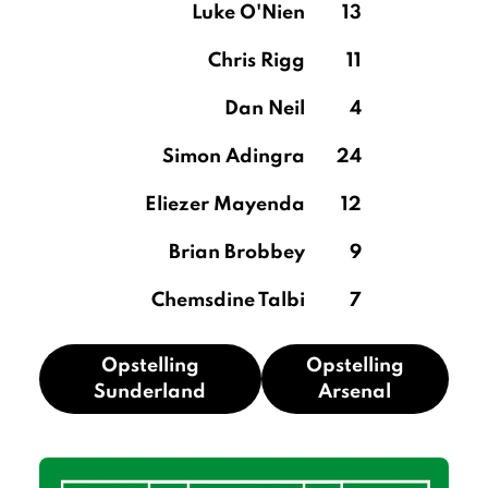
Luke O'Nien
13
Chris Rigg
11
Dan Neil
4
Simon Adingra
24
Eliezer Mayenda
12
Brian Brobbey
9
Chemsdine Talbi
7
Opstelling
Opstelling
Sunderland
Arsenal