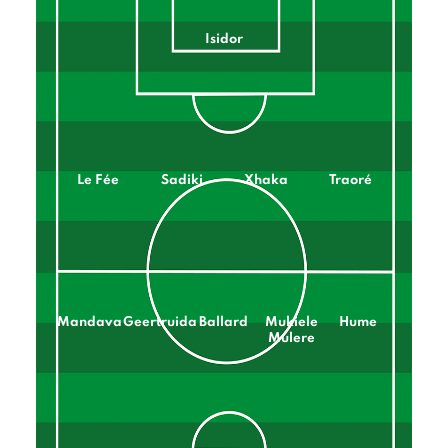
Isidor
Le Fée
Sadiki
Xhaka
Traoré
Mandava
Geertruida
Ballard
Mukiele
Hume
Mulere