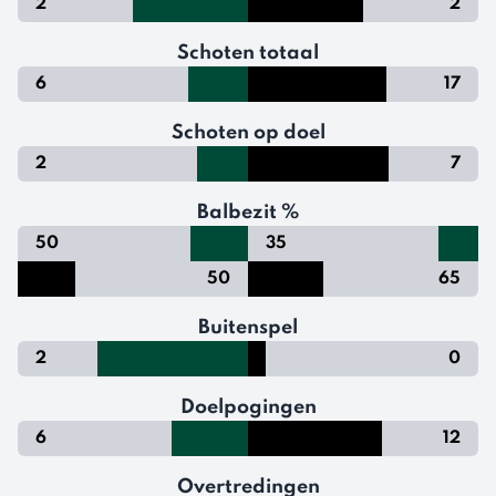
2
2
Schoten totaal
6
17
Schoten op doel
2
7
Balbezit %
50
35
50
65
Buitenspel
2
0
Doelpogingen
6
12
Overtredingen