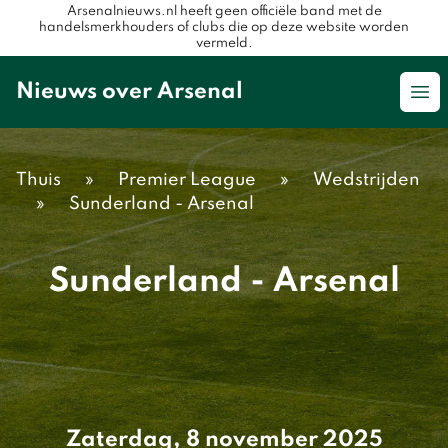
Arsenalnieuws.nl heeft geen officiële band met de
handelsmerkhouders of clubs die op deze website worden
vermeld.
Nieuws over Arsenal
Op
Thuis
»
Premier League
»
Wedstrijden
»
Sunderland - Arsenal
Sunderland - Arsenal
Zaterdag, 8 november 2025