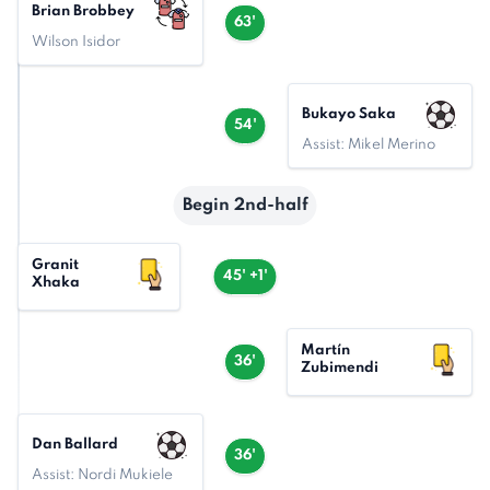
Brian Brobbey
63'
Wilson Isidor
Bukayo Saka
54'
Assist: Mikel Merino
Begin 2nd-half
Granit
45' +1'
Xhaka
Martín
36'
Zubimendi
Dan Ballard
36'
Assist: Nordi Mukiele