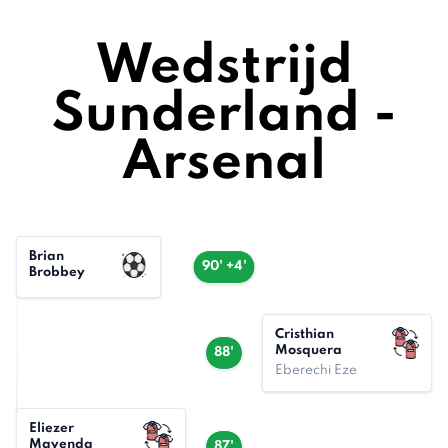
Wedstrijd
Sunderland -
Arsenal
Brian
90' +4'
Brobbey
Cristhian
Mosquera
88'
Eberechi Eze
Eliezer
Mayenda
87'