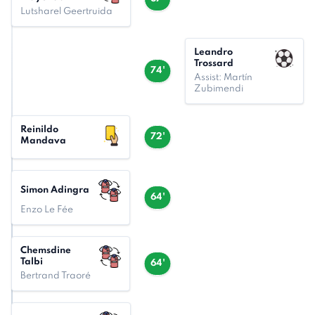
Lutsharel Geertruida
Leandro
Trossard
74'
Assist: Martín
Zubimendi
Reinildo
72'
Mandava
Simon Adingra
64'
Enzo Le Fée
Chemsdine
Talbi
64'
Bertrand Traoré