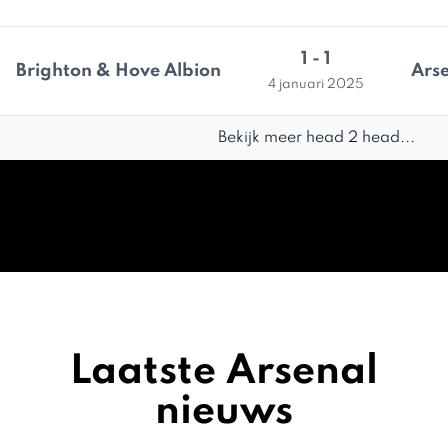
1 - 1
Brighton & Hove Albion
Ars
4 januari 2025
Bekijk meer head 2 head...
Laatste Arsenal
nieuws