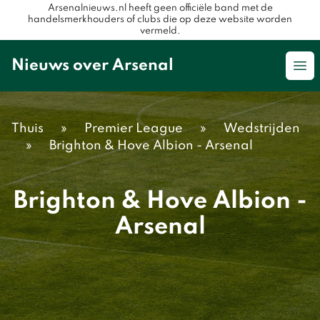
Arsenalnieuws.nl heeft geen officiële band met de
handelsmerkhouders of clubs die op deze website worden
vermeld.
Nieuws over Arsenal
Op
Thuis
»
Premier League
»
Wedstrijden
»
Brighton & Hove Albion - Arsenal
Brighton & Hove Albion -
Arsenal