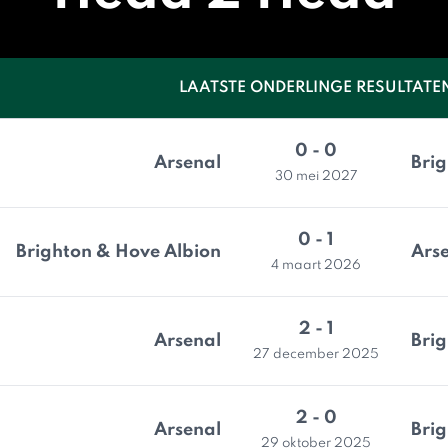
LAATSTE ONDERLINGE RESULTATE
0 - 0
Arsenal
Bri
30 mei 2027
0 - 1
Brighton & Hove Albion
Ars
4 maart 2026
2 - 1
Arsenal
Bri
27 december 2025
2 - 0
Arsenal
Bri
29 oktober 2025