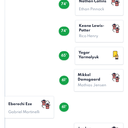
Nathan Collins
74'
Ethan Pinnock
Keane Lewis-
Potter
74'
Rico Henry
Yegor
65'
Yarmolyuk
Mikkel
Damsgaard
61'
Mathias Jensen
Eberechi Eze
61'
Gabriel Martinelli