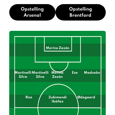
Opstelling
Opstelling
Arsenal
Brentford
Merino Zazón
Martinelli
Martinelli
Merino
Eze
Madueke
Silva
Silva
Zazón
Rice
Zubimendi
Ødegaard
Ibáñez