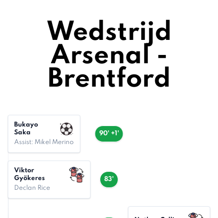
Wedstrijd
Arsenal -
Brentford
Bukayo
Saka
90' +1'
Assist: Mikel Merino
Viktor
Gyökeres
83'
Declan Rice