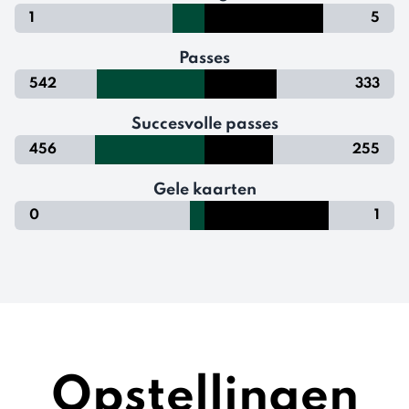
1
5
Passes
542
333
Succesvolle passes
456
255
Gele kaarten
0
1
Opstellingen