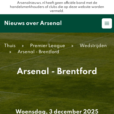
Arsenalnieuws.nl heeft geen officiële band met de
handelsmerkhouders of clubs die op deze website worden
vermeld.
Nieuws over Arsenal
Op
Thuis
»
Premier League
»
Wedstrijden
»
Arsenal - Brentford
Arsenal - Brentford
Woensdag, 3 december 2025