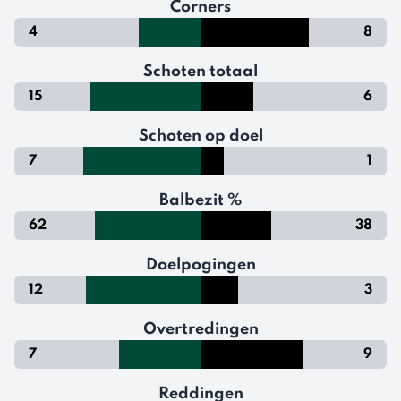
Corners
4
8
Schoten totaal
15
6
Schoten op doel
7
1
Balbezit %
62
38
Doelpogingen
12
3
Overtredingen
7
9
Reddingen