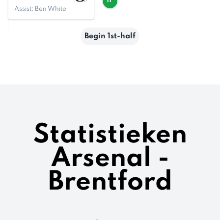
11'
Assist: Ben White
Begin 1st-half
Statistieken
Arsenal -
Brentford