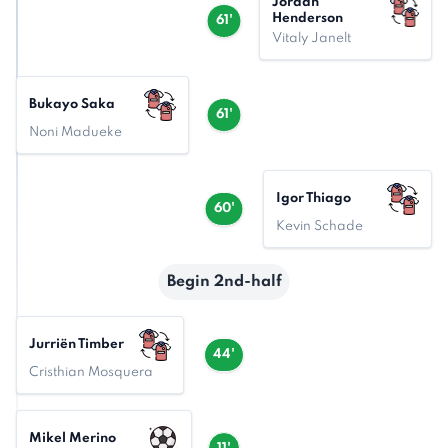
Jordan
Henderson
61'
Vitaly Janelt
Bukayo Saka
61'
Noni Madueke
Igor Thiago
60'
Kevin Schade
Begin 2nd-half
Jurriën Timber
44'
Cristhian Mosquera
Mikel Merino