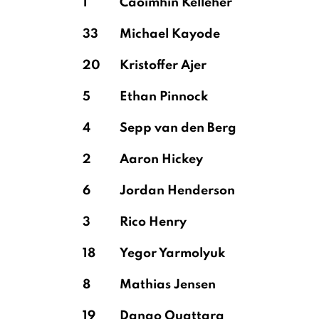
1
Caoimhín Kelleher
33
Michael Kayode
White
20
Kristoffer Ajer
5
Ethan Pinnock
Raya Martin
4
Sepp van den Berg
2
Aaron Hickey
6
Jordan Henderson
3
Rico Henry
18
Yegor Yarmolyuk
8
Mathias Jensen
19
Dango Ouattara