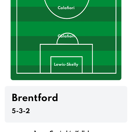
Calafiori
Calafiori
Lewis-Skelly
Hincapié Reyna
Brentford
5-3-2
Mosquera Ibarguen