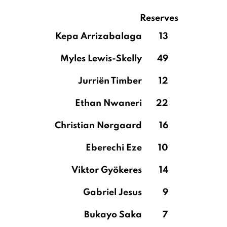
Reserves
Kepa Arrizabalaga
13
Myles Lewis-Skelly
49
Jurriën Timber
12
Ethan Nwaneri
22
Christian Nørgaard
16
Eberechi Eze
10
Viktor Gyökeres
14
Gabriel Jesus
9
Bukayo Saka
7