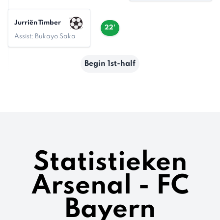
Jurriën Timber
22'
Assist: Bukayo Saka
Begin 1st-half
Statistieken
Arsenal - FC
Bayern