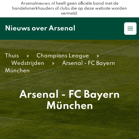
Arsenalnieuws.nl heeft geen officiële band met de
handelsmerkhouders of clubs die op deze website worden
vermeld.
Nieuws over Arsenal
Op
Thuis
»
Champions League
»
Wedstrijden
»
Arsenal - FC Bayern
München
Arsenal - FC Bayern
München