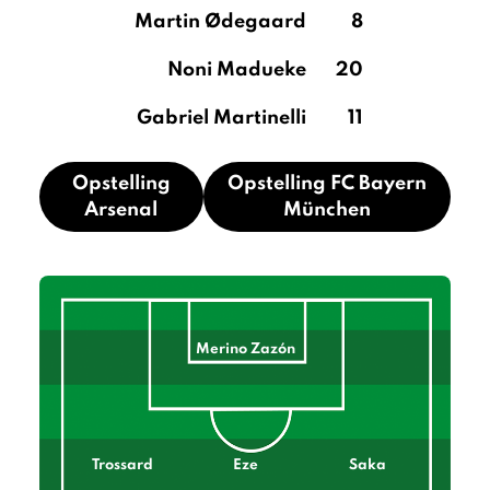
Martin Ødegaard
8
Noni Madueke
20
Gabriel Martinelli
11
Opstelling
Opstelling FC Bayern
Arsenal
München
Merino Zazón
Trossard
Eze
Saka