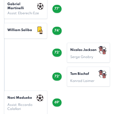
Gabriel
Martinelli
77'
Assist: Eberechi Eze
William Saliba
74'
Nicolas Jackson
72'
Serge Gnabry
Tom Bischof
72'
Konrad Laimer
Noni Madueke
69'
Assist: Riccardo
Calafiori