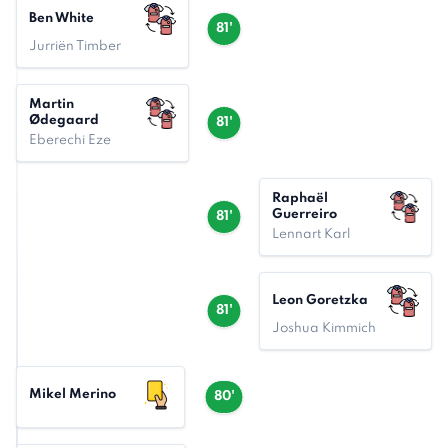
Ben White
81'
Jurriën Timber
Martin
Ødegaard
81'
Eberechi Eze
Raphaël
Guerreiro
81'
Lennart Karl
Leon Goretzka
81'
Joshua Kimmich
Mikel Merino
80'