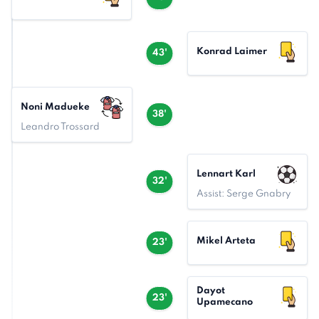
Konrad Laimer
43'
Noni Madueke
38'
Leandro Trossard
Lennart Karl
32'
Assist: Serge Gnabry
Mikel Arteta
23'
Dayot
23'
Upamecano