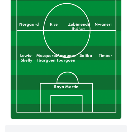
Nørgaard
Rice
Zubimendi
Nwaneri
Ibáñez
Lewis-
Mosquera
Mosquera
Saliba
Timber
Skelly
Ibarguen
Ibarguen
Raya Martin