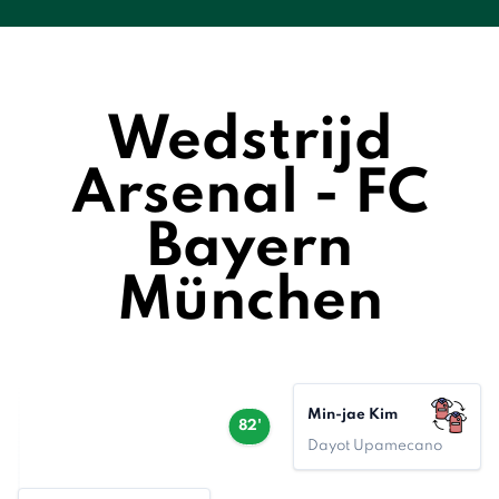
Wedstrijd
Arsenal - FC
Bayern
München
Min-jae Kim
82'
Dayot Upamecano