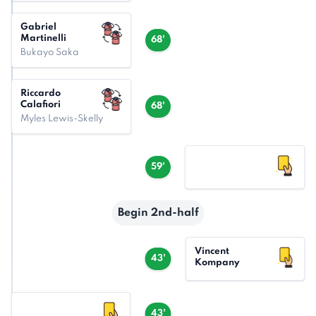
Gabriel
Martinelli
68'
Bukayo Saka
Riccardo
Calafiori
68'
Myles Lewis-Skelly
59'
Begin 2nd-half
Vincent
43'
Kompany
43'