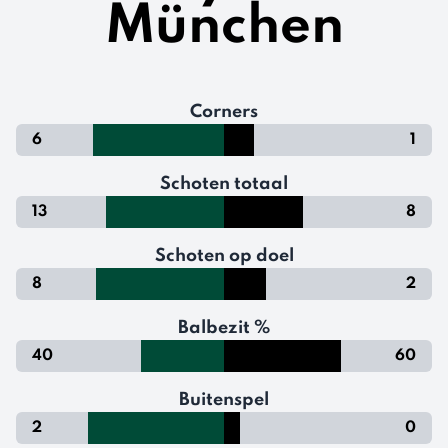
München
Corners
6
1
Schoten totaal
13
8
Schoten op doel
8
2
Balbezit %
40
60
Buitenspel
2
0