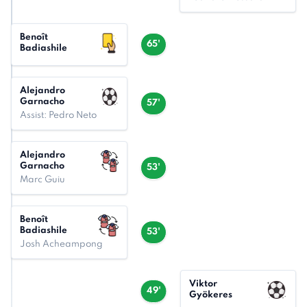
Benoît
65'
Badiashile
Alejandro
Garnacho
57'
Assist: Pedro Neto
Alejandro
Garnacho
53'
Marc Guiu
Benoît
Badiashile
53'
Josh Acheampong
Viktor
49'
Gyökeres