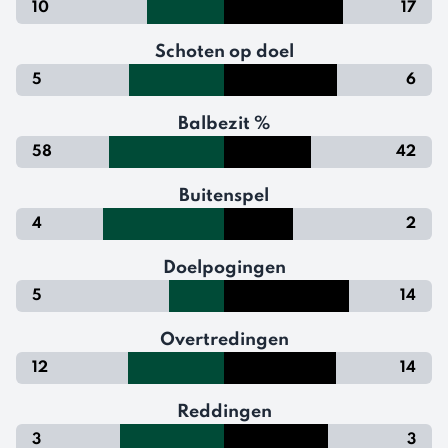
10
17
Schoten op doel
5
6
Balbezit %
58
42
Buitenspel
4
2
Doelpogingen
5
14
Overtredingen
12
14
Reddingen
3
3