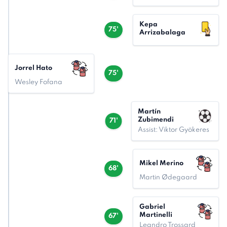
Kepa
75'
Arrizabalaga
Jorrel Hato
75'
Wesley Fofana
Martín
Zubimendi
71'
Assist: Viktor Gyökeres
Mikel Merino
68'
Martin Ødegaard
Gabriel
Martinelli
67'
Leandro Trossard