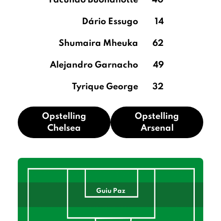
Facundo Buonanotte
40
Dário Essugo
14
Shumaira Mheuka
62
Alejandro Garnacho
49
Tyrique George
32
Opstelling
Opstelling
Chelsea
Arsenal
Guiu Paz