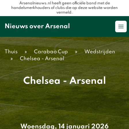
Arsenalnieuws.nl heeft geen officiële band met de
handelsmerkhouders of clubs die op deze website worden
vermeld.
Nieuws over Arsenal
Op
Thuis
»
Carabao Cup
»
Wedstrijden
»
Chelsea - Arsenal
Chelsea - Arsenal
Woensdag, 14 januari 2026