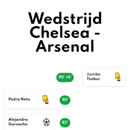
Wedstrijd
Chelsea -
Arsenal
Jurriën
90' +6'
Timber
Pedro Neto
90'
Alejandro
83'
Garnacho