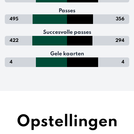
Passes
495
356
Succesvolle passes
422
294
Gele kaarten
4
4
Opstellingen