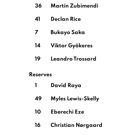
36
Martín Zubimendi
41
Declan Rice
7
Bukayo Saka
14
Viktor Gyökeres
19
Leandro Trossard
Reserves
1
David Raya
49
Myles Lewis-Skelly
10
Eberechi Eze
16
Christian Nørgaard