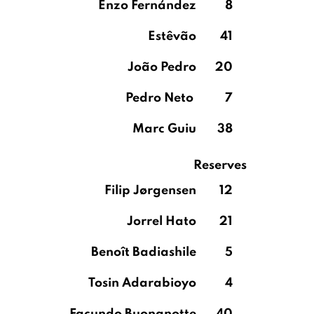
Enzo Fernández
8
Estêvão
41
João Pedro
20
Pedro Neto
7
Marc Guiu
38
Reserves
Filip Jørgensen
12
Jorrel Hato
21
Benoît Badiashile
5
Tosin Adarabioyo
4