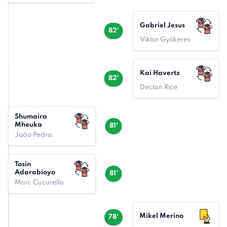
Gabriel Jesus
82'
Viktor Gyökeres
Kai Havertz
82'
Declan Rice
Shumaira
Mheuka
81'
João Pedro
Tosin
Adarabioyo
81'
Marc Cucurella
Mikel Merino
78'