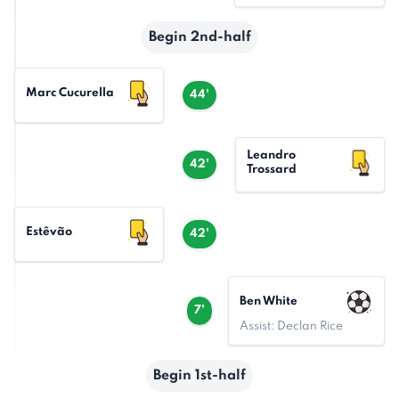
Begin 2nd-half
Marc Cucurella
44'
Leandro
42'
Trossard
Estêvão
42'
Ben White
7'
Assist: Declan Rice
Begin 1st-half