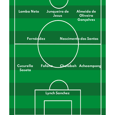
Lomba Neto
Junqueira de
Almeida de
Jesus
Oliveira
Gonçalves
Fernández
Nascimento dos Santos
Cucurella
Fofana
Chalobah
Acheampong
Saseta
Lynch Sanchez