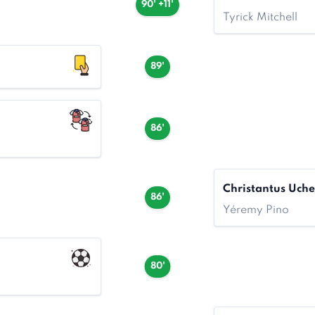
90' +11'
Tyrick Mitchell
89'
86'
Christantus Uche
86'
Yéremy Pino
80'