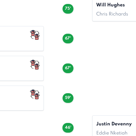
Will Hughes
75'
Chris Richards
67'
67'
59'
Justin Devenny
46'
Eddie Nketiah