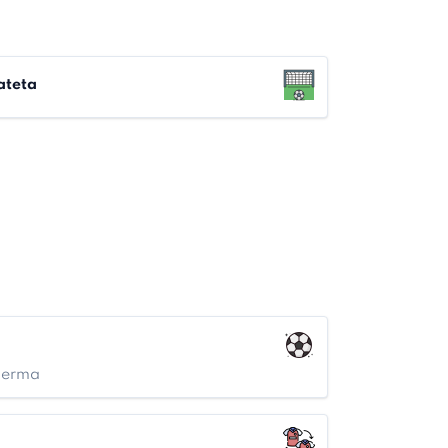
ateta
 Lerma