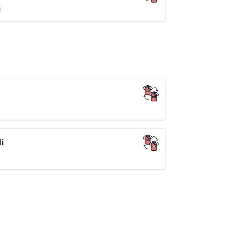
i
i
li