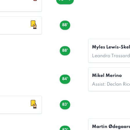
88'
Myles Lewis-Skel
88'
Leandro Trossard
Mikel Merino
84'
Assist: Declan Ric
83'
Martin Ødegaar