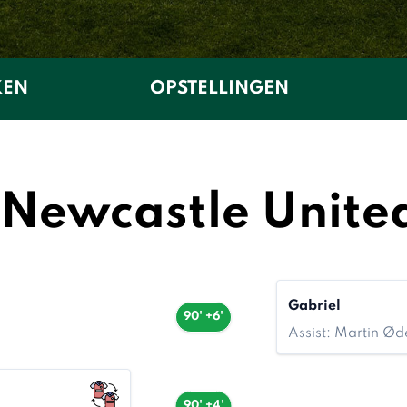
KEN
OPSTELLINGEN
 Newcastle United
Gabriel
90' +6'
Assist: Martin Ø
90' +4'