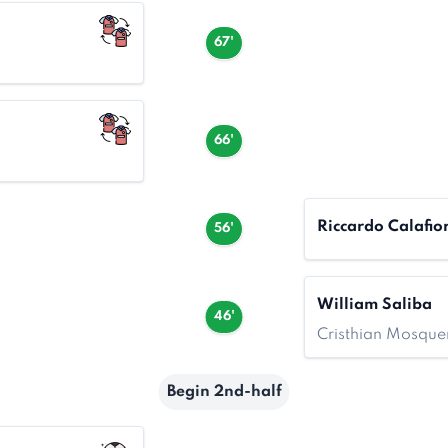
67'
66'
Riccardo Calafior
56'
William Saliba
46'
Cristhian Mosque
Begin 2nd-half