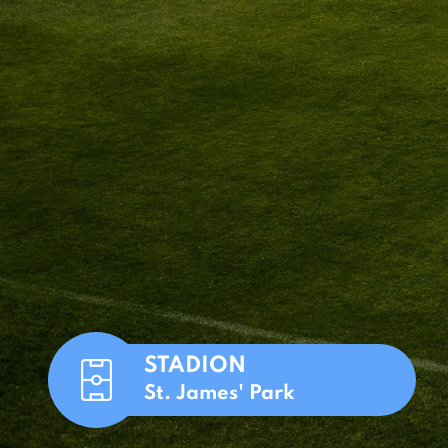
STADION
St. James' Park