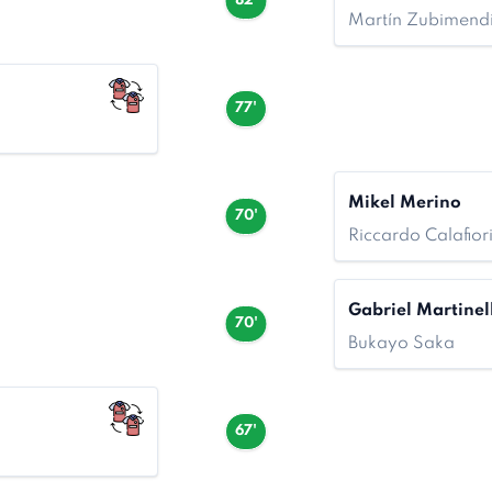
82'
Martín Zubimend
77'
Mikel Merino
70'
Riccardo Calafior
Gabriel Martinel
70'
Bukayo Saka
67'