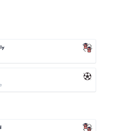
ly
e
d