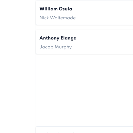
William Osula
Nick Woltemade
Anthony Elanga
Jacob Murphy