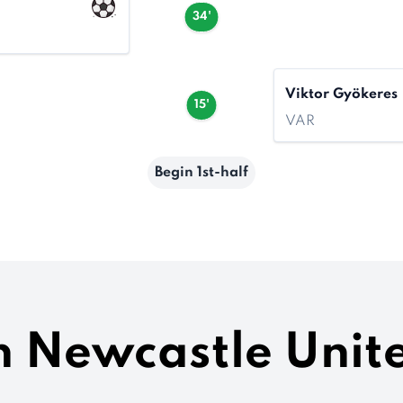
34'
Viktor Gyökeres
15'
VAR
Begin 1st-half
n Newcastle Unit