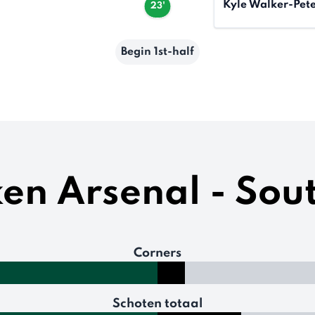
Kyle Walker-Pete
23'
Begin 1st-half
eken Arsenal - So
Corners
Schoten totaal