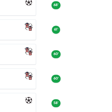
68'
61'
60'
60'
58'