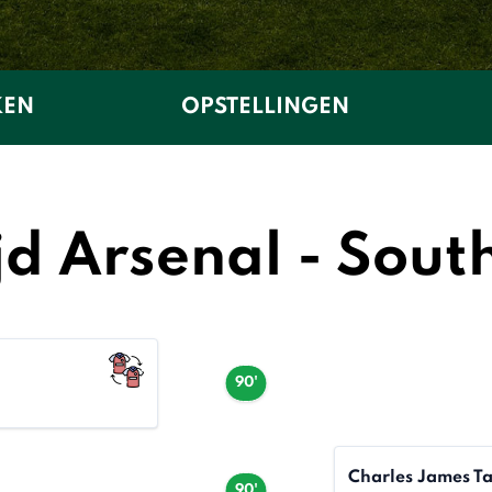
KEN
OPSTELLINGEN
jd Arsenal - Sou
90'
Charles James Ta
90'