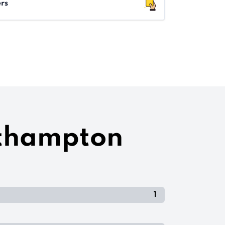
rs
uthampton
1