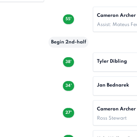
Cameron Archer
55'
Assist: Mateus F
Begin 2nd-half
Tyler Dibling
38'
Jan Bednarek
34'
Cameron Archer
27'
Ross Stewart