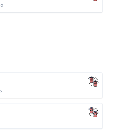
ra
g
s