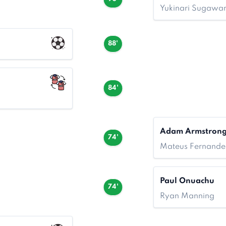
Yukinari Sugawa
88'
84'
Adam Armstron
74'
Mateus Fernande
Paul Onuachu
74'
Ryan Manning